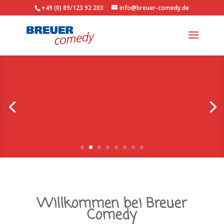
+49 (0) 89/123 92 203
info@breuer-comedy.de
X-MAS MAN
Stimmungskanone buchen!
Willkommen bei Breuer
Comedy