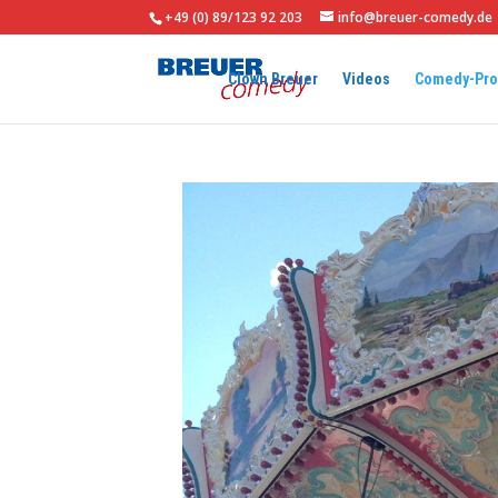
+49 (0) 89/123 92 203
info@breuer-comedy.de
Clown Breuer
Videos
Comedy-Pr