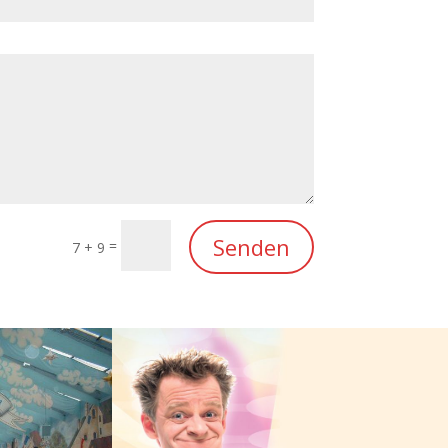
Senden
=
7 + 9