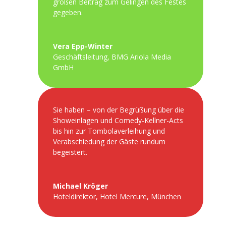
großen Beitrag zum Gelingen des Festes
gegeben.
Vera Epp-Winter
Geschäftsleitung
,
BMG Ariola Media
GmbH
Sie haben – von der Begrüßung über die
Showeinlagen und Comedy-Kellner-Acts
bis hin zur Tombolaverleihung und
Verabschiedung der Gäste rundum
begeistert.
Michael Kröger
Hoteldirektor
,
Hotel Mercure, München