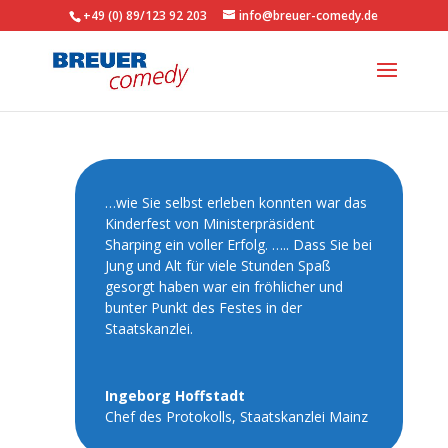
+49 (0) 89/123 92 203
info@breuer-comedy.de
…wie Sie selbst erleben konnten war das
Kinderfest von Ministerpräsident
Sharping ein voller Erfolg. ….. Dass Sie bei
Jung und Alt für viele Stunden Spaß
gesorgt haben war ein fröhlicher und
bunter Punkt des Festes in der
Staatskanzlei.
Ingeborg Hoffstadt
Chef des Protokolls
,
Staatskanzlei Mainz