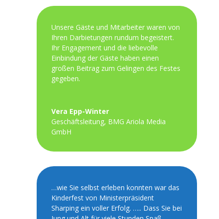
Unsere Gäste und Mitarbeiter waren von
Ihren Darbietungen rundum begeistert.
Ihr Engagement und die liebevolle
Einbindung der Gäste haben einen
großen Beitrag zum Gelingen des Festes
gegeben.
Vera Epp-Winter
Geschäftsleitung
,
BMG Ariola Media
GmbH
…wie Sie selbst erleben konnten war das
Kinderfest von Ministerpräsident
Sharping ein voller Erfolg. ….. Dass Sie bei
Jung und Alt für viele Stunden Spaß