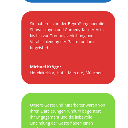
Sie haben – von der Begrüßung über die
Showeinlagen und Comedy-Kellner-Acts
bis hin zur Tombolaverleihung und
Verabschiedung der Gäste rundum
begeistert.
Michael Kröger
Hoteldirektor
,
Hotel Mercure, München
Unsere Gäste und Mitarbeiter waren von
Ihren Darbietungen rundum begeistert.
Ihr Engagement und die liebevolle
Einbindung der Gäste haben einen